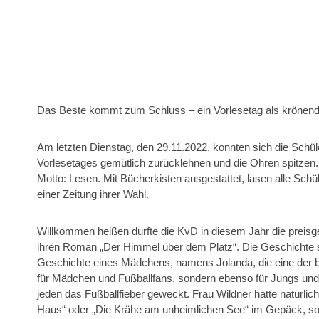
Das Beste kommt zum Schluss – ein Vorlesetag als kröne
Am letzten Dienstag, den 29.11.2022, konnten sich die Sch
Vorlesetages gemütlich zurücklehnen und die Ohren spitze
Motto: Lesen. Mit Bücherkisten ausgestattet, lasen alle Sch
einer Zeitung ihrer Wahl.
Willkommen heißen durfte die KvD in diesem Jahr die preisgek
ihren Roman „Der Himmel über dem Platz“. Die Geschichte s
Geschichte eines Mädchens, namens Jolanda, die eine der b
für Mädchen und Fußballfans, sondern ebenso für Jungs und 
jeden das Fußballfieber geweckt. Frau Wildner hatte natürl
Haus“ oder „Die Krähe am unheimlichen See“ im Gepäck, sod