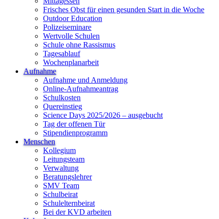
Mittagessen
Frisches Obst für einen gesunden Start in die Woche
Outdoor Education
Polizeiseminare
Wertvolle Schulen
Schule ohne Rassismus
Tagesablauf
Wochenplanarbeit
Aufnahme
Aufnahme und Anmeldung
Online-Aufnahmeantrag
Schulkosten
Quereinstieg
Science Days 2025/2026 – ausgebucht
Tag der offenen Tür
Stipendienprogramm
Menschen
Kollegium
Leitungsteam
Verwaltung
Beratungslehrer
SMV Team
Schulbeirat
Schulelternbeirat
Bei der KVD arbeiten