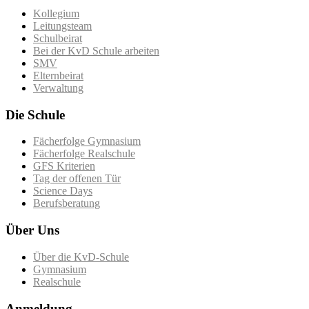
Kollegium
Leitungsteam
Schulbeirat
Bei der KvD Schule arbeiten
SMV
Elternbeirat
Verwaltung
Die Schule
Fächerfolge Gymnasium
Fächerfolge Realschule
GFS Kriterien
Tag der offenen Tür
Science Days
Berufsberatung
Über Uns
Über die KvD-Schule
Gymnasium
Realschule
Anmeldung