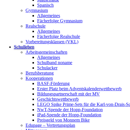
Spanisch
Gymnasium
Allgemeines
Fächerfolge Gymnasium
Realschule
Allgemeines
Fächerfolge Realschule
Vorbereitungsklassen (VKL)
Schulleben
Arbeitsgemeinschaften
Allgemeines
Schulband noname
Schulacker
Berufsberatung
Kooperationen
BASF-Förderung
Erster Platz beim Adventskalenderwettbewerb
Bildungspartnerschaft mit der MV
Geschichtswettbewerb
LEGO Spike Prime-Sets für die Karl-von-Drais-S
NwT-Spende der Hopp-Foundation
iPad-Spende der Hopp-Foundation
Preisgeld von Monnem Bike
Edupage – Vertretungsplan