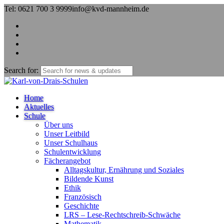
Tel: 0621 700 3 9999
info@kvd-mannheim.de
Search for:
Home
Aktuelles
Schule
Über uns
Unser Leitbild
Unser Schulhaus
Schulentwicklung
Fächerangebot
Alltagskultur, Ernährung und Soziales
Bildende Kunst
Ethik
Französisch
Geschichte
LRS – Lese-Rechtschreib-Schwäche
Mathematik