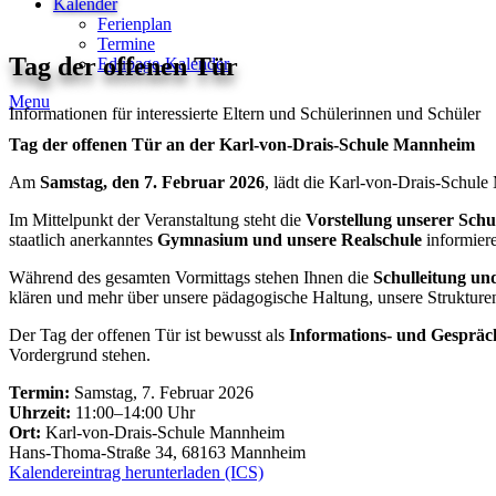
Kalender
Ferienplan
Termine
Tag der offenen Tür
Edupage-Kalender
Menu
Informationen für interessierte Eltern und Schülerinnen und Schüler
Tag der offenen Tür an der Karl-von-Drais-Schule Mannheim
Am
Samstag, den 7. Februar 2026
, lädt die Karl-von-Drais-Schu
Im Mittelpunkt der Veranstaltung steht die
Vorstellung unserer Sch
staatlich anerkanntes
Gymnasium und unsere Realschule
informier
Während des gesamten Vormittags stehen Ihnen die
Schulleitung un
klären und mehr über unsere pädagogische Haltung, unsere Strukturen
Der Tag der offenen Tür ist bewusst als
Informations- und Gespräc
Vordergrund stehen.
Termin:
Samstag, 7. Februar 2026
Uhrzeit:
11:00–14:00 Uhr
Ort:
Karl-von-Drais-Schule Mannheim
Hans-Thoma-Straße 34, 68163 Mannheim
Kalendereintrag herunterladen (ICS)