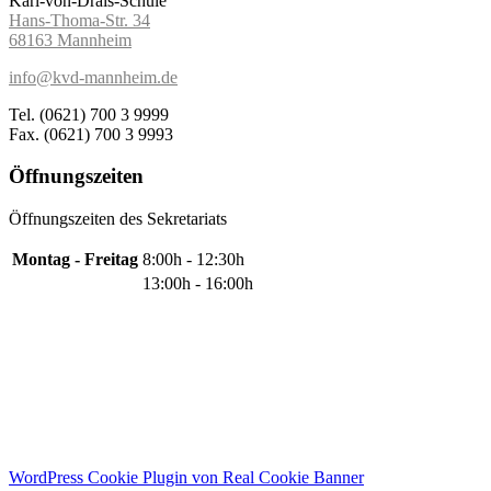
Karl-von-Drais-Schule
Hans-Thoma-Str. 34
68163 Mannheim
info@kvd-mannheim.de
Tel. (0621) 700 3 9999
Fax. (0621) 700 3 9993
Öffnungszeiten
Öffnungszeiten des Sekretariats
Montag - Freitag
8:00h - 12:30h
13:00h - 16:00h
Copyright © 2021 Karl-von-Drais Schule. Alle Rechte vorbehalten.
>
Impressum
>
Datenschutz
WordPress Cookie Plugin von Real Cookie Banner