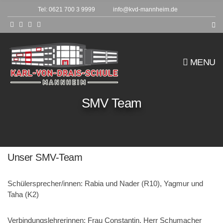
h
Tel: 0621 700 3 9999
info@kvd-mannheim.de
f
o
r
:
MENU
SMV Team
Unser SMV-Team
Schülersprecher/innen
: Rabia und Nader (R10), Yagmur und
Taha (K2)
Verbindungslehrerinnen
: Frau Constantin, Herr Schumacher