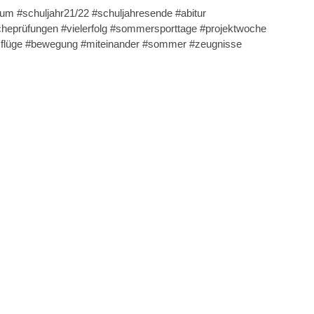
m #schuljahr21/22 #schuljahresende #abitur
heprüfungen #vielerfolg #sommersporttage #projektwoche
usflüge #bewegung #miteinander #sommer #zeugnisse