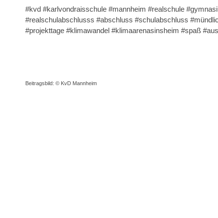
#kvd #karlvondraisschule #mannheim #realschule #gymnasiu
#realschulabschlusss #abschluss #schulabschluss #mündlic
#projekttage #klimawandel #klimaarenasinsheim #spaß #a
Beitragsbild: © KvD Mannheim