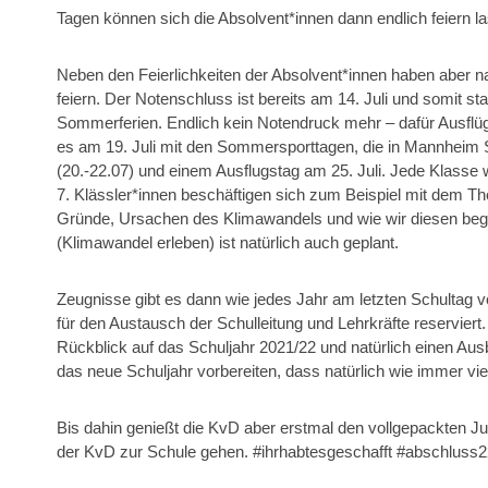
Tagen können sich die Absolvent*innen dann endlich feiern l
Neben den Feierlichkeiten der Absolvent*innen haben aber na
feiern. Der Notenschluss ist bereits am 14. Juli und somit s
Sommerferien. Endlich kein Notendruck mehr – dafür Ausflüge
es am 19. Juli mit den Sommersporttagen, die in Mannheim S
(20.-22.07) und einem Ausflugstag am 25. Juli. Jede Klasse
7. Klässler*innen beschäftigen sich zum Beispiel mit dem T
Gründe, Ursachen des Klimawandels und wie wir diesen bege
(Klimawandel erleben) ist natürlich auch geplant.
Zeugnisse gibt es dann wie jedes Jahr am letzten Schultag v
für den Austausch der Schulleitung und Lehrkräfte reserviert
Rückblick auf das Schuljahr 2021/22 und natürlich einen Ausb
das neue Schuljahr vorbereiten, dass natürlich wie immer vi
Bis dahin genießt die KvD aber erstmal den vollgepackten Juli
der KvD zur Schule gehen. #ihrhabtesgeschafft #abschluss2