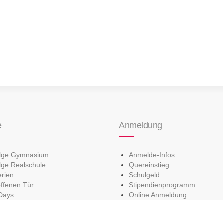
e
Anmeldung
olge Gymnasium
Anmelde-Infos
lge Realschule
Quereinstieg
erien
Schulgeld
offenen Tür
Stipendienprogramm
Days
Online Anmeldung
ratung