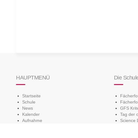
HAUPTMENÜ
Die Schul
Startseite
Fächerf
Schule
Fächerfo
News
GFS Krit
Kalender
Tag der 
Aufnahme
Science 
Team
Berufsbe