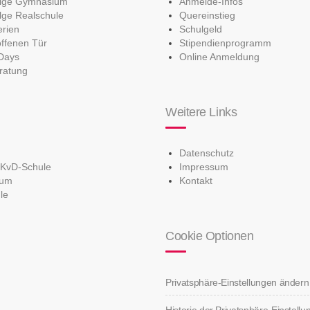
olge Gymnasium
Anmelde-Infos
lge Realschule
Quereinstieg
erien
Schulgeld
offenen Tür
Stipendienprogramm
Days
Online Anmeldung
ratung
Weitere Links
Datenschutz
 KvD-Schule
Impressum
ium
Kontakt
le
Cookie Optionen
Privatsphäre-Einstellungen ändern
Historie der Privatsphäre-Einstell