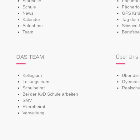
Startseite
Fächerf
Schule
Fächerfo
News
GFS Krit
Kalender
Tag der 
Aufnahme
Science 
Team
Berufsbe
DAS TEAM
Über Uns
Kollegium
Über die
Leitungsteam
Gymnas
Schulbeirat
Realschu
Bei der KvD Schule arbeiten
SMV
Elternbeirat
Verwaltung