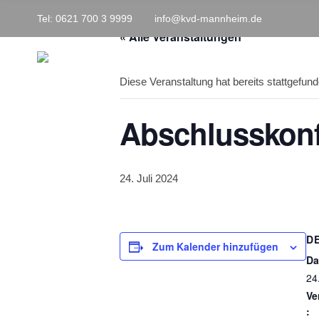
h
Tel: 0621 700 3 9999
info@kvd-mannheim.de
f
o
« Alle Veranstaltungen
r
:
Diese Veranstaltung hat bereits stattgefund
Abschlusskonfe
24. Juli 2024
D
Zum Kalender hinzufügen
Da
24
Ve
: