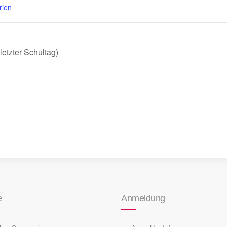
rien
etzter Schultag)
e
Anmeldung