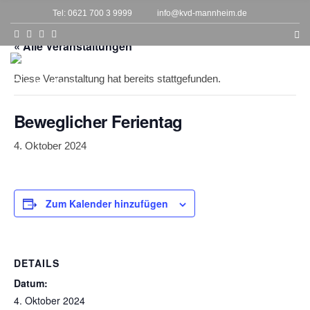
h
Tel: 0621 700 3 9999
info@kvd-mannheim.de
f
o
r
« Alle Veranstaltungen
:
MENU
Diese Veranstaltung hat bereits stattgefunden.
Beweglicher Ferientag
4. Oktober 2024
Zum Kalender hinzufügen
DETAILS
Datum:
4. Oktober 2024