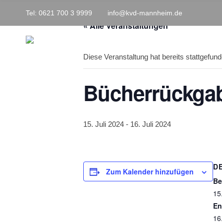
h
Tel: 0621 700 3 9999
info@kvd-mannheim.de
f
o
« Alle Veranstaltungen
r
:
Diese Veranstaltung hat bereits stattgefund
Bücherrückga
15. Juli 2024
-
16. Juli 2024
D
Zum Kalender hinzufügen
Be
15
En
16