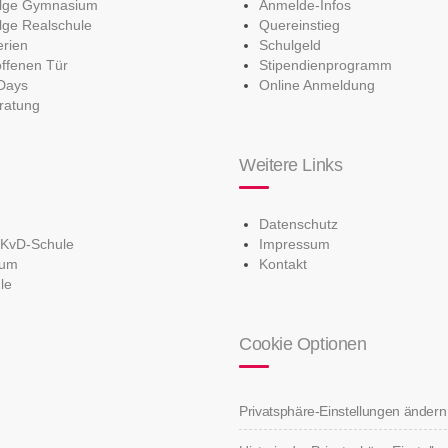
olge Gymnasium
Anmelde-Infos
lge Realschule
Quereinstieg
erien
Schulgeld
offenen Tür
Stipendienprogramm
Days
Online Anmeldung
ratung
Weitere Links
Datenschutz
 KvD-Schule
Impressum
ium
Kontakt
le
Cookie Optionen
Privatsphäre-Einstellungen ändern