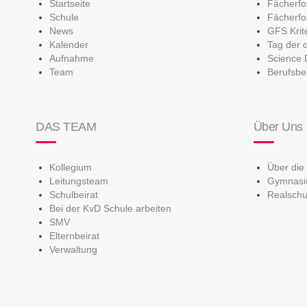
Startseite
Fächerf
Schule
Fächerfo
News
GFS Krit
Kalender
Tag der 
Aufnahme
Science 
Team
Berufsbe
DAS TEAM
Über Uns
Kollegium
Über die
Leitungsteam
Gymnas
Schulbeirat
Realschu
Bei der KvD Schule arbeiten
SMV
Elternbeirat
Verwaltung