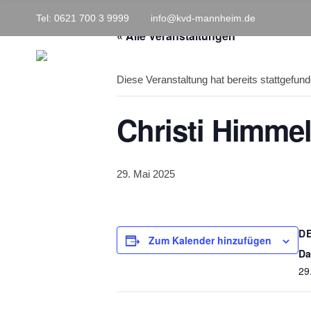
h
Tel: 0621 700 3 9999
info@kvd-mannheim.de
f
o
« Alle Veranstaltungen
r
:
Diese Veranstaltung hat bereits stattgefund
Christi Himmel
29. Mai 2025
D
Zum Kalender hinzufügen
Da
29