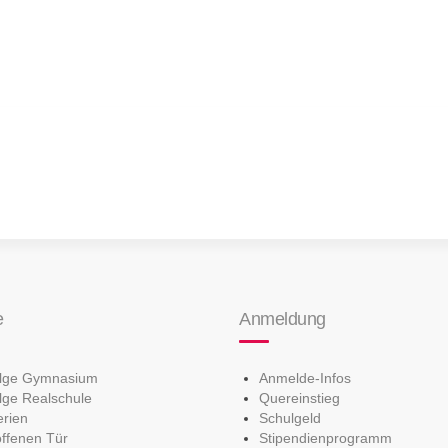
e
Anmeldung
olge Gymnasium
Anmelde-Infos
lge Realschule
Quereinstieg
erien
Schulgeld
offenen Tür
Stipendienprogramm