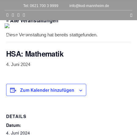
h
Tel: 0621 700 3 9999
info@kvd-mannheim.de
f
o
r
« Alle Veranstaltungen
:
MENU
Diese Veranstaltung hat bereits stattgefunden.
HSA: Mathematik
4. Juni 2024
Zum Kalender hinzufügen
DETAILS
Datum:
4. Juni 2024