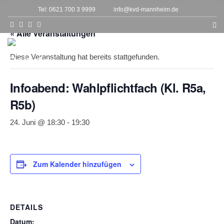
h
Tel: 0621 700 3 9999
info@kvd-mannheim.de
f
o
r
« Alle Veranstaltungen
:
MENU
Diese Veranstaltung hat bereits stattgefunden.
Infoabend: Wahlpflichtfach (Kl. R5a,
R5b)
24. Juni @ 18:30
-
19:30
Zum Kalender hinzufügen
DETAILS
Datum: