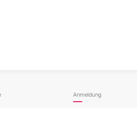
e
Anmeldung
olge Gymnasium
Anmelde-Infos
lge Realschule
Quereinstieg
rien
Schulgeld
ffenen Tür
Stipendienprogramm