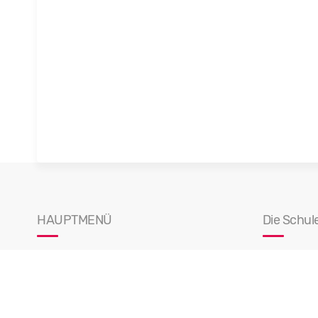
HAUPTMENÜ
Die Schul
Startseite
Fächerf
Schule
Fächerfo
News
GFS Krite
Kalender
Tag der o