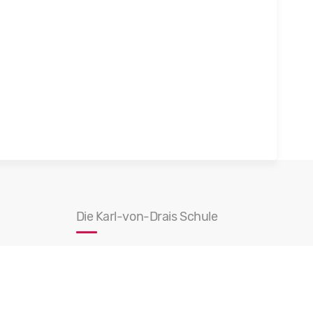
Die Karl-von-Drais Schule
Besuchen Sie uns doch mal vor Ort!
Karl-von-Drais-Schule
Hans-Thoma-Str. 34