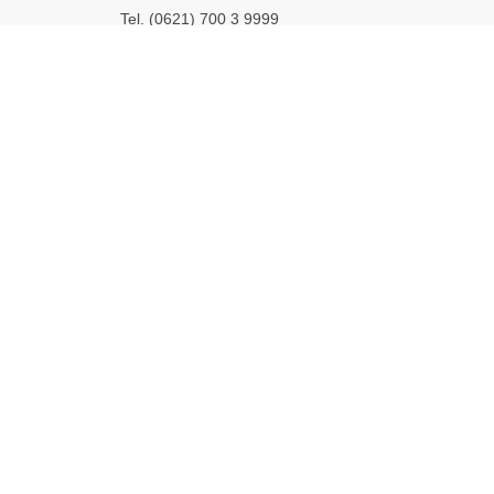
Tel. (0621) 700 3 9999
Fax. (0621) 700 3 9993
Öffnungszeiten
Öffnungszeiten des Sekretariats
Montag - Freitag
8:00h - 12:30h
13:00h - 16:00h
ungen