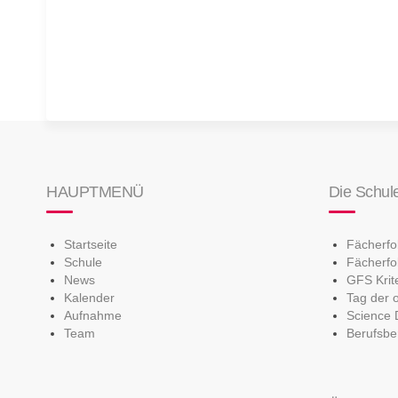
HAUPTMENÜ
Die Schul
Startseite
Fächerf
Schule
Fächerfo
News
GFS Krit
Kalender
Tag der 
Aufnahme
Science 
Team
Berufsbe