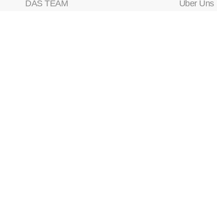
DAS TEAM
Über Uns
Kollegium
Über die
Leitungsteam
Gymnas
Schulbeirat
Realschu
Bei der KvD Schule arbeiten
SMV
Elternbeirat
Verwaltung
Copyright © 2021 Karl-von-Drais Schule. Alle Rechte vorbehalt