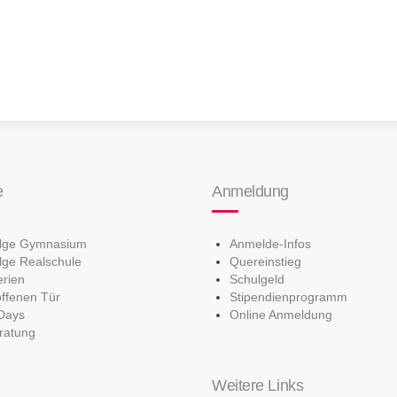
e
Anmeldung
olge Gymnasium
Anmelde-Infos
lge Realschule
Quereinstieg
erien
Schulgeld
offenen Tür
Stipendienprogramm
Days
Online Anmeldung
ratung
Weitere Links