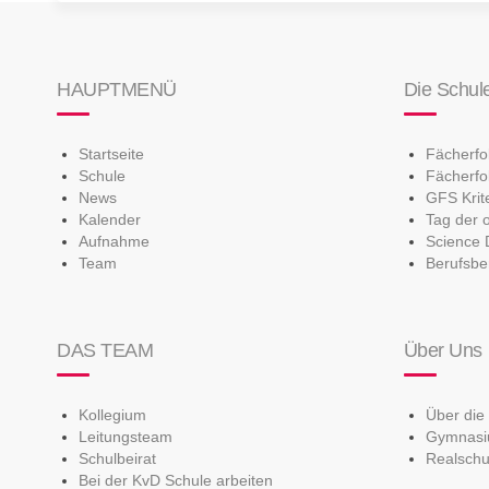
HAUPTMENÜ
Die Schul
Startseite
Fächerf
Schule
Fächerfo
News
GFS Krit
Kalender
Tag der 
Aufnahme
Science 
Team
Berufsbe
DAS TEAM
Über Uns
Kollegium
Über die
Leitungsteam
Gymnas
Schulbeirat
Realschu
Bei der KvD Schule arbeiten