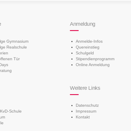
e
Anmeldung
olge Gymnasium
Anmelde-Infos
lge Realschule
Quereinstieg
erien
Schulgeld
offenen Tür
Stipendienprogramm
Days
Online Anmeldung
ratung
Weitere Links
Datenschutz
 KvD-Schule
Impressum
ium
Kontakt
le