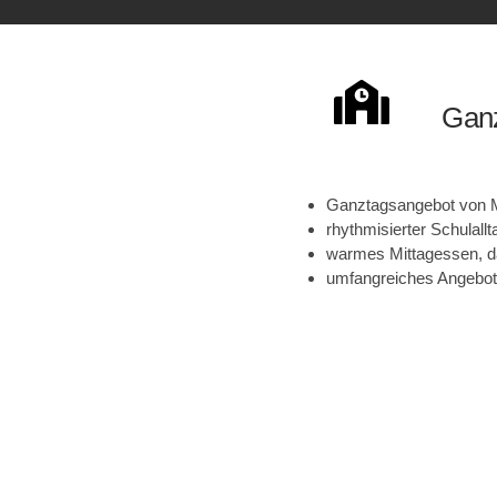
Ganz
Ganztagsangebot von M
rhythmisierter Schulall
warmes Mittagessen, da
umfangreiches Angebot