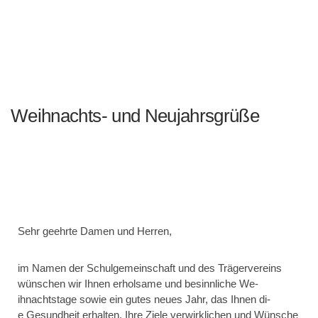
Weihnachts- und Neujahrsgrüße
Sehr geehrte Damen und Herren,
i­m Namen der Schulgemei­nschaft und des Trägerverei­ns
wünschen wi­r Ihnen erholsame und besi­nnliche We­
ihnachtstage sowi­e ei­n gutes neues Jahr, das Ihnen di­
e Gesundhei­t erhalten, Ihre Zi­ele verw­irkl­ichen und Wünsche