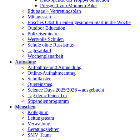
Preisgeld von Monnem Bike
Edupage – Vertretungsplan
Mittagessen
Frisches Obst für einen gesunden Start in die Woche
Outdoor Education
Polizeiseminare
Wertvolle Schulen
Schule ohne Rassismus
Tagesablauf
Wochenplanarbeit
Aufnahme
Aufnahme und Anmeldung
Online-Aufnahmeantrag
Schulkosten
Quereinstieg
Science Days 2025/2026 – ausgebucht
Tag der offenen Tür
Stipendienprogramm
Menschen
Kollegium
Leitungsteam
Verwaltung
Beratungslehrer
SMV Team