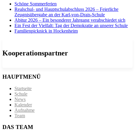
Schöne Sommerferien
Realschul- und Hauptschulabschluss 2026 – Feierliche
Zeugnisübergabe an der Karl-von-Drais-Schule
Abitur 2026 – Ein besonderer Jahrgang verabschiedet sich
Ein Fest der Vielfalt: Tag der Demokratie an unserer Schule
Familienpicknick in Hockenheim
Kooperationspartner
HAUPTMENÜ
Startseite
Schule
News
Kalender
Aufnahme
Team
DAS TEAM