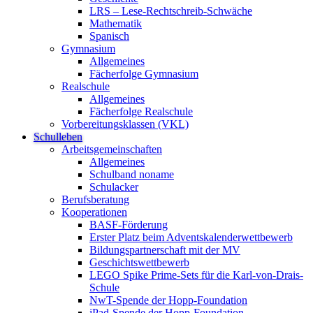
LRS – Lese-Rechtschreib-Schwäche
Mathematik
Spanisch
Gymnasium
Allgemeines
Fächerfolge Gymnasium
Realschule
Allgemeines
Fächerfolge Realschule
Vorbereitungsklassen (VKL)
Schulleben
Arbeitsgemeinschaften
Allgemeines
Schulband noname
Schulacker
Berufsberatung
Kooperationen
BASF-Förderung
Erster Platz beim Adventskalenderwettbewerb
Bildungspartnerschaft mit der MV
Geschichtswettbewerb
LEGO Spike Prime-Sets für die Karl-von-Drais-
Schule
NwT-Spende der Hopp-Foundation
iPad-Spende der Hopp-Foundation