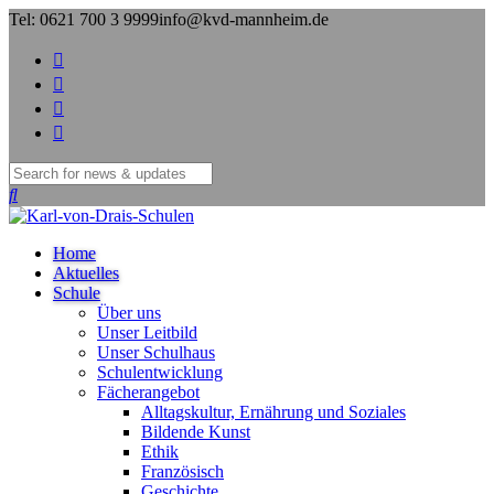
Tel: 0621 700 3 9999
info@kvd-mannheim.de
Search
for:
Home
Aktuelles
Schule
Über uns
Unser Leitbild
Unser Schulhaus
Schulentwicklung
Fächerangebot
Alltagskultur, Ernährung und Soziales
Bildende Kunst
Ethik
Französisch
Geschichte