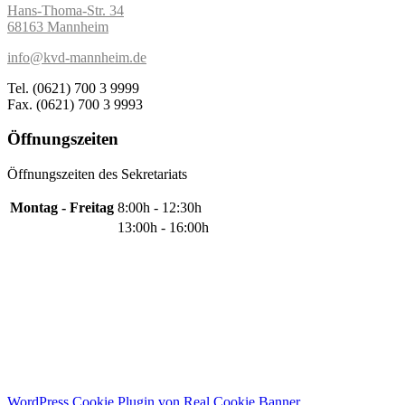
Hans-Thoma-Str. 34
68163 Mannheim
info@kvd-mannheim.de
Tel. (0621) 700 3 9999
Fax. (0621) 700 3 9993
Öffnungszeiten
Öffnungszeiten des Sekretariats
Montag - Freitag
8:00h - 12:30h
13:00h - 16:00h
Copyright © 2021 Karl-von-Drais Schule. Alle Rechte vorbehalten.
>
Impressum
>
Datenschutz
WordPress Cookie Plugin von Real Cookie Banner