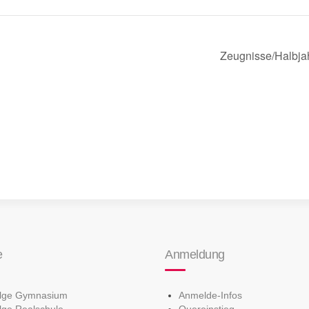
Zeugnisse/Halbjah
e
Anmeldung
olge Gymnasium
Anmelde-Infos
lge Realschule
Quereinstieg