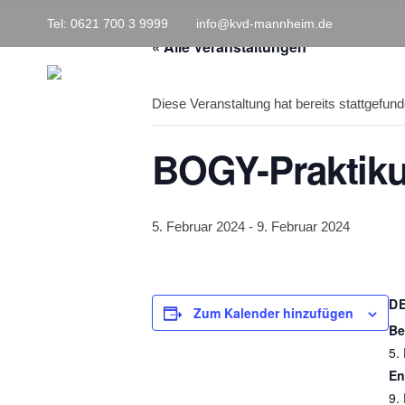
h
Tel: 0621 700 3 9999
info@kvd-mannheim.de
f
o
« Alle Veranstaltungen
r
:
Diese Veranstaltung hat bereits stattgefund
BOGY-Praktik
5. Februar 2024
-
9. Februar 2024
D
Zum Kalender hinzufügen
Be
5.
En
9.