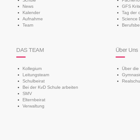
News
GFS Krit
Kalender
Tag der 
Aufnahme
Science 
Team
Berufsbe
DAS TEAM
Über Uns
Kollegium
Über die
Leitungsteam
Gymnas
Schulbeirat
Realschu
Bei der KvD Schule arbeiten
SMV
Elternbeirat
Verwaltung