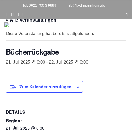
h
Tel: 0621 700 3 9999
info@kvd-mannheim.de
f
o
r
« Alle Veranstaltungen
:
MENU
Diese Veranstaltung hat bereits stattgefunden.
Bücherrückgabe
21. Juli 2025 @ 0:00
-
22. Juli 2025 @ 0:00
Zum Kalender hinzufügen
DETAILS
Beginn:
21. Juli 2025 @ 0:00