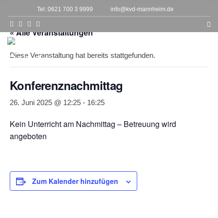
h
Tel: 0621 700 3 9999
info@kvd-mannheim.de
f
o
r
« Alle Veranstaltungen
:
MENU
Diese Veranstaltung hat bereits stattgefunden.
Konferenznachmittag
26. Juni 2025 @ 12:25
-
16:25
Kein Unterricht am Nachmittag – Betreuung wird
angeboten
Zum Kalender hinzufügen