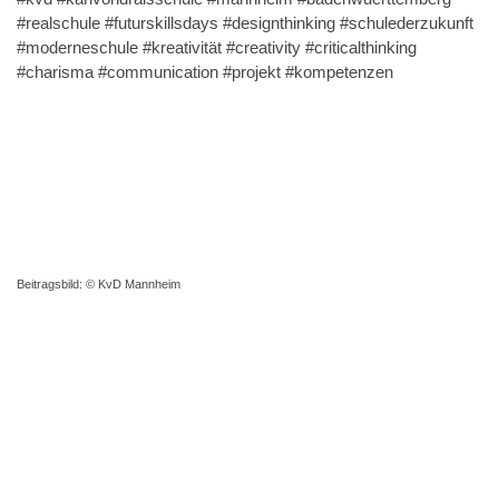
#realschule #futurskillsdays #designthinking #schulederzukunft
#moderneschule #kreativität #creativity #criticalthinking
#charisma #communication #projekt #kompetenzen
Beitragsbild: © KvD Mannheim