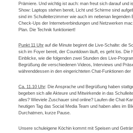
Prämiere. Und wichtig ist auch: man freut sich darauf und i
Show: Laptops stehen bereit, Licht und Schirme sind aufge
sind im Schulleiterzimmer wie auch im nebenan liegenden 
Check-Ups der Internetverbindungen und Netzwerken macht 
Plan. Die Technik funktioniert!
Punkt 11 Uhr
auf die Minute beginnt die Live-Schalte: die 
sich im Foyer bereit, der Countdown läuft, es geht los. Di
Einblicke, wie die folgenden zwei Stunden des Live-Prog
Begrüßung die verschiedenen Videos, Interviews und Präse
währenddessen in den eingerichteten Chat-Funktionen der S
Ca. 11.10 Uhr
: Die Ansprache und Begrüßung haben stattgef
begeben sich alle Akteure und Mitwirkende in das Schulle
alles? Wieviele Zuschauer sind online? Laufen die Chat-K
heutigen Tag das Social Media Team und haben alles im Bl
Durchatmen, kurze Pause.
Unsere schuleigene Köchin kommt mit Speisen und Geträn