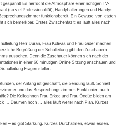
st gespannt! Es herrscht die Atmosphäre einer richtigen TV-
baut (so viel Professionalität), Handyhalterungen und Handys
Besprechungszimmer funktionsbereit. Ein Gewusel von letzten
sich bemerkbar. Erstes Zwischenfazit: es läuft alles nach
Schulleitung Herr Duran, Frau Kolivas und Frau Gider machen
e herzliche Begrüßung der Schulleitung gibt den Zuschauern
ramms aussehen. Denn die Zuschauer können sich nach der
ntationen in einer 60 minütigen Online Sitzung anschauen und
chulleitung Fragen stellen.
unden, der Anfang ist geschafft, die Sendung läuft. Schnell
iterzimmer und das Besprechungszimmer. Funktioniert auch
anäle? Die Kolleginnen Frau Erkoc und Frau Öndüc bilden am
ick … Daumen hoch … alles läuft weiter nach Plan. Kurzes
ken – es gibt Stärkung. Kurzes Durchatmen, etwas essen.