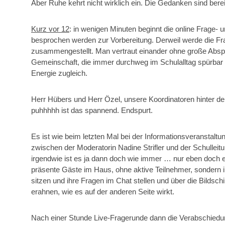
Aber Ruhe kehrt nicht wirklich ein. Die Gedanken sind be
Kurz vor 12
: in wenigen Minuten beginnt die online Frage
besprochen werden zur Vorbereitung. Derweil werde die F
zusammengestellt. Man vertraut einander ohne große Abspr
Gemeinschaft, die immer durchweg im Schulalltag spürbar ist
Energie zugleich.
Herr Hübers und Herr Özel, unsere Koordinatoren hinter d
puhhhhh ist das spannend. Endspurt.
Es ist wie beim letzten Mal bei der Informationsveranstalt
zwischen der Moderatorin Nadine Strifler und der Schulleit
irgendwie ist es ja dann doch wie immer … nur eben doch et
präsente Gäste im Haus, ohne aktive Teilnehmer, sondern i
sitzen und ihre Fragen im Chat stellen und über die Bildsc
erahnen, wie es auf der anderen Seite wirkt.
Nach einer Stunde Live-Fragerunde dann die Verabschiedun