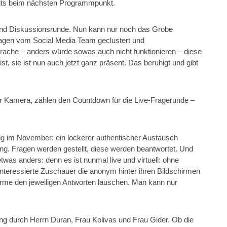
reits beim nächsten Programmpunkt.
- und Diskussionsrunde. Nun kann nur noch das Grobe
ragen vom Social Media Team geclustert und
ache – anders würde sowas auch nicht funktionieren – diese
, sie ist nun auch jetzt ganz präsent. Das beruhigt und gibt
er Kamera, zählen den Countdown für die Live-Fragerunde –
ung im November: ein lockerer authentischer Austausch
ung. Fragen werden gestellt, diese werden beantwortet. Und
was anders: denn es ist nunmal live und virtuell: ohne
nteressierte Zuschauer die anonym hinter ihren Bildschirmen
hirme den jeweiligen Antworten lauschen. Man kann nur
g durch Herrn Duran, Frau Kolivas und Frau Gider. Ob die