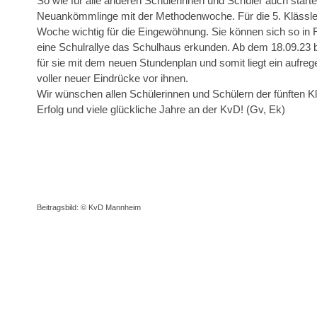
So wie für alle anderen Schülerinnen und Schüler auch startet
Neuankömmlinge mit der Methodenwoche. Für die 5. Klässleri
Woche wichtig für die Eingewöhnung. Sie können sich so in
eine Schulrallye das Schulhaus erkunden. Ab dem 18.09.23 
für sie mit dem neuen Stundenplan und somit liegt ein aufreg
voller neuer Eindrücke vor ihnen.
Wir wünschen allen Schülerinnen und Schülern der fünften Kla
Erfolg und viele glückliche Jahre an der KvD! (Gv, Ek)
Beitragsbild: © KvD Mannheim