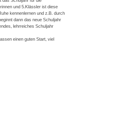
 das Schuljahr für die
nnen und 5.Klässler ist diese
 Ruhe kennenlernen und z.B. durch
beginnt dann das neue Schuljahr
endes, lehrreiches Schuljahr
ssen einen guten Start, viel